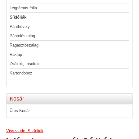
Légpárnás fólia
Síkfóliák
Pánthüvely
Pántolószalag
Ragasztószalag
Raklap
Zsákok, tasakok
Kartondoboz
Kosár
Üres Kosár
Vissza ide: Síkfóliák