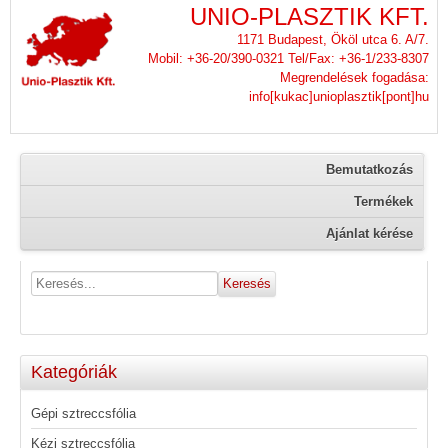
UNIO-PLASZTIK KFT.
1171 Budapest, Ököl utca 6. A/7.
Mobil: +36-20/390-0321 Tel/Fax: +36-1/233-8307
Megrendelések fogadása:
info[kukac]unioplasztik[pont]hu
Bemutatkozás
Termékek
Ajánlat kérése
Kategóriák
Gépi sztreccsfólia
Kézi sztreccsfólia