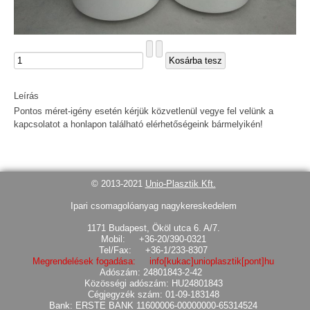
Leírás
Pontos méret-igény esetén kérjük közvetlenül vegye fel velünk a
kapcsolatot a honlapon található elérhetőségeink bármelyikén!
© 2013-2021
Unio-Plasztik Kft.
Ipari csomagolóanyag nagykereskedelem
1171 Budapest, Ököl utca 6. A/7.
Mobil: +36-20/390-0321
Tel/Fax: +36-1/233-8307
Megrendelések fogadása: info[kukac]unioplasztik[pont]hu
Adószám: 24801843-2-42
Közösségi adószám: HU24801843
Cégjegyzék szám: 01-09-183148
Bank: ERSTE BANK 11600006-00000000-65314524